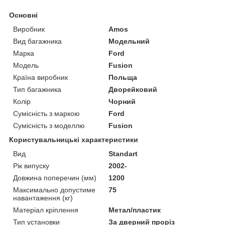
Основні
Виробник
Amos
Вид багажника
Модельний
Марка
Ford
Модель
Fusion
Країна виробник
Польща
Тип багажника
Дворейковий
Колір
Чорний
Сумісність з маркою
Ford
Сумісність з моделлю
Fusion
Користувальницькі характеристики
Вид
Standart
Рік випуску
2002-
Довжина поперечин (мм)
1200
Максимально допустиме
75
навантаження (кг)
Матеріал кріплення
Метал/пластик
Тип установки
За дверний проріз