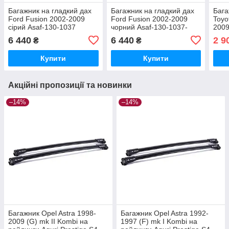
Багажник на гладкий дах
Багажник на гладкий дах
Бага
Ford Fusion 2002-2009
Ford Fusion 2002-2009
Toyo
сірий Asaf-130-1037
чорний Asaf-130-1037-
2009
Black
182
6 440
6 440
2 9
₴
₴
Купити
Купити
Акційні пропозиції та новинки
–14%
–14%
Багажник Opel Astra 1998-
Багажник Opel Astra 1992-
2009 (G) mk II Kombi на
1997 (F) mk I Kombi на