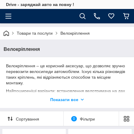
Drive - заряджай авто на повну !
Товари та послуги
Велокріплення
Велокріплення
Велокріплення – це корисний аксесуар, що дозволяє зручно
перевозити велосипеди автомобілем. Існує кілька різновидів
таких кріплень, які відрізняються способом та місцем
монтажу.
Найпоширеніші варіанти: встановлення велотримача на дах
автомобіля (на поперечини) або ж монтаж спеціального
Показати все
кріплення на фаркоп.
Сортування
0
Фільтри