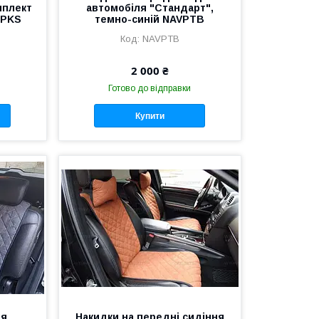
мплект
автомобіля "Стандарт",
PPKS
темно-синій NAVPTB
NAVPTB
2 000 ₴
Готово до відправки
Купити
ня
Накидки на передні сидіння