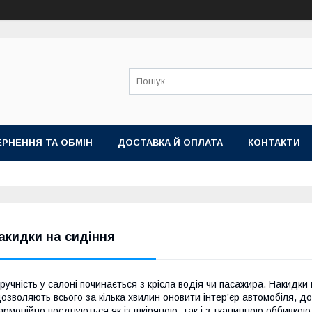
РНЕННЯ ТА ОБМІН
ДОСТАВКА Й ОПЛАТА
КОНТАКТИ
акидки на сидіння
ручність у салоні починається з крісла водія чи пасажира. Накидки
озволяють всього за кілька хвилин оновити інтер’єр автомобіля, д
армонійно поєднуються як із шкіряною, так і з тканинною оббивкою.