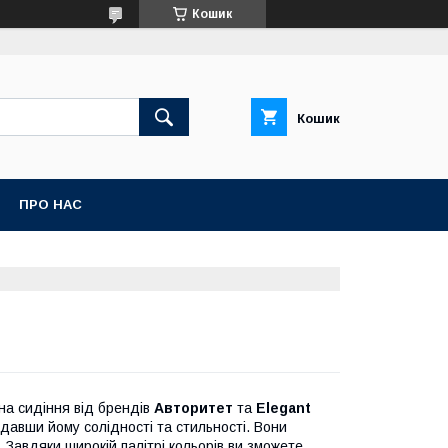
Кошик
Кошик
ПРО НАС
 на сидіння від брендів
Авторитет
та
Elegant
одавши йому солідності та стильності. Вони
 Завдяки широкій палітрі кольорів ви зможете