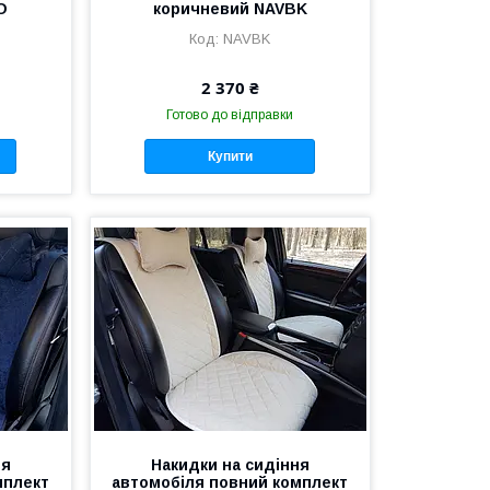
O
коричневий NAVBK
NAVBK
2 370 ₴
Готово до відправки
Купити
ня
Накидки на сидіння
мплект
автомобіля повний комплект