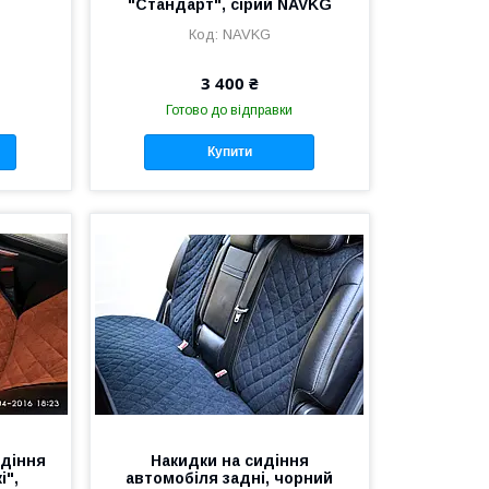
"Стандарт", сірий NAVKG
NAVKG
3 400 ₴
Готово до відправки
Купити
идіння
Накидки на сидіння
і",
автомобіля задні, чорний