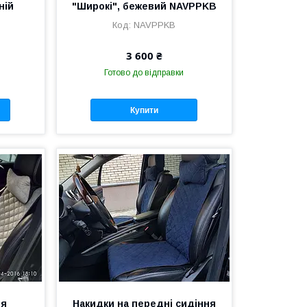
ній
"Широкі", бежевий NAVPPKB
NAVPPKB
3 600 ₴
Готово до відправки
Купити
ня
Накидки на передні сидіння