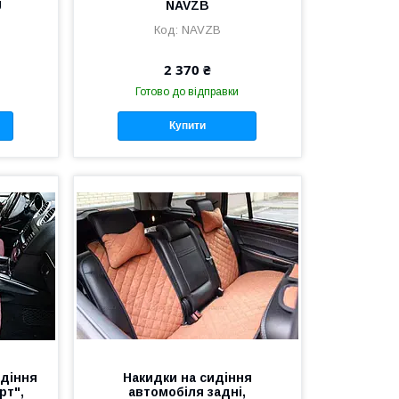
J
NAVZB
NAVZB
2 370 ₴
Готово до відправки
Купити
идіння
Накидки на сидіння
рт",
автомобіля задні,