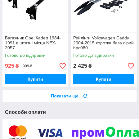
Багажник Opel Каdett 1984-
Рейлінги Volkswagen Caddy
1991 в штатні місця NEX-
2004-2015 коротка база сірий
2057
hpc080
Готово до відправки
Готово до відправки
925
2 425
₴
₴
999 ₴
Купити
Купити
Показати ще
Способи оплати