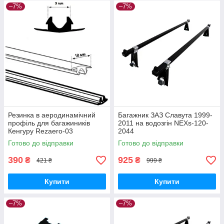
–7%
–7%
Резинка в аеродинамічний
Багажник ЗАЗ Славута 1999-
профіль для багажиників
2011 на водозгін NEXs-120-
Кенгуру Rezaero-03
2044
Готово до відправки
Готово до відправки
390
925
₴
₴
421 ₴
999 ₴
Купити
Купити
–7%
–7%