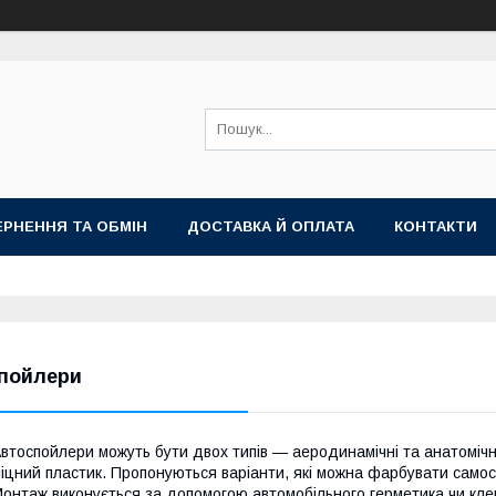
РНЕННЯ ТА ОБМІН
ДОСТАВКА Й ОПЛАТА
КОНТАКТИ
пойлери
втоспойлери можуть бути двох типів — аеродинамічні та анатомічн
іцний пластик. Пропонуються варіанти, які можна фарбувати самост
онтаж виконується за допомогою автомобільного герметика чи кле