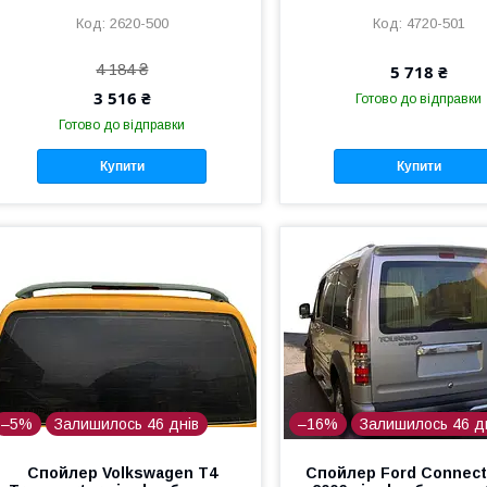
2620-500
4720-501
4 184 ₴
5 718 ₴
3 516 ₴
Готово до відправки
Готово до відправки
Купити
Купити
–5%
Залишилось 46 днів
–16%
Залишилось 46 д
Спойлер Volkswagen T4
Спойлер Ford Connect