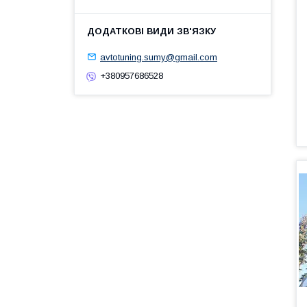
avtotuning.sumy@gmail.com
+380957686528