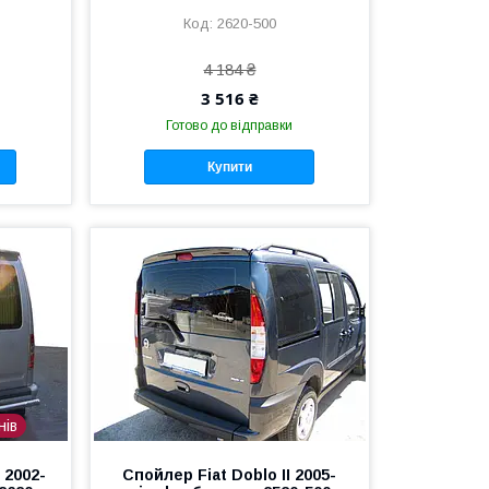
2620-500
4 184 ₴
3 516 ₴
Готово до відправки
Купити
нів
 2002-
Спойлер Fiat Doblo II 2005-