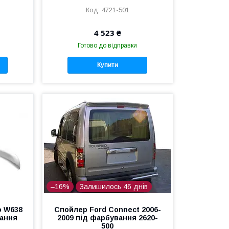
4721-501
4 523 ₴
Готово до відправки
Купити
–16%
Залишилось 46 днів
o W638
Спойлер Ford Connect 2006-
вання
2009 під фарбування 2620-
500