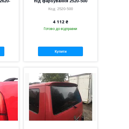
2620-
під фарбування 2520-500
2520-500
4 112 ₴
Готово до відправки
Купити