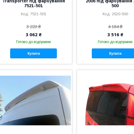
Transporter під фарбування
2006 під фарбування 
7521-501
500
7521-501
2620-500
3 223 ₴
4 184 ₴
3 062 ₴
3 516 ₴
Готово до відправки
Готово до відправки
Купити
Купити