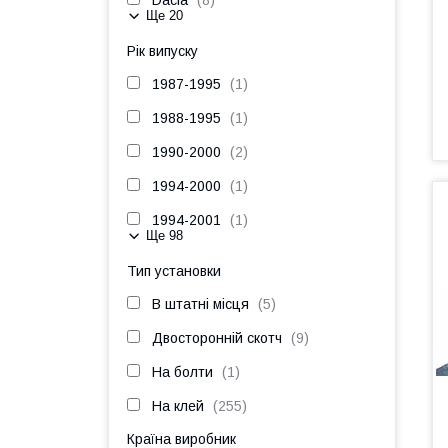
Dacia
8
Ще 20
Рік випуску
1987-1995
1
1988-1995
1
1990-2000
2
1994-2000
1
1994-2001
1
Ще 98
Тип установки
В штатні місця
5
Двосторонній скотч
9
На болти
1
На клей
255
Країна виробник