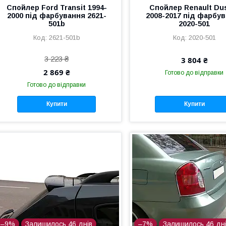
Спойлер Ford Transit 1994-
Спойлер Renault Du
2000 під фарбування 2621-
2008-2017 під фарбу
501b
2020-501
2621-501b
2020-501
3 223 ₴
3 804 ₴
2 869 ₴
Готово до відправки
Готово до відправки
Купити
Купити
–9%
Залишилось 46 днів
–7%
Залишилось 46 дн