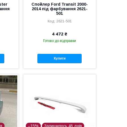
ster
Спойлер Ford Transit 2000-
вання
2014 під фарбування 2621-
501
2621-501
4 472 ₴
Готово до відправки
Купити
ів
–15%
Залишилось 46 днів