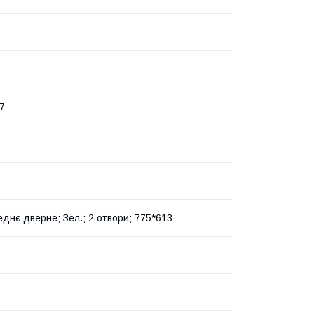
7
еднє дверне; Зел.; 2 отвори; 775*613