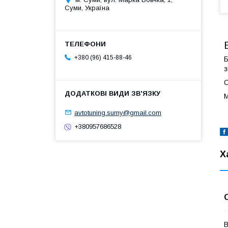
Суми, Україна
+380 (96) 415-88-46
Б
з
С
М
avtotuning.sumy@gmail.com
+380957686528
Х
В