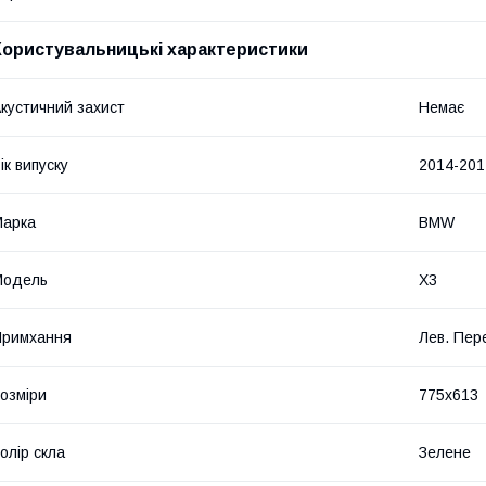
Користувальницькі характеристики
кустичний захист
Немає
ік випуску
2014-201
Марка
BMW
Мoдель
X3
Примхання
Лев. Пер
озміри
775x613
олір скла
Зелене