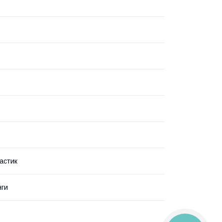
астик
нги