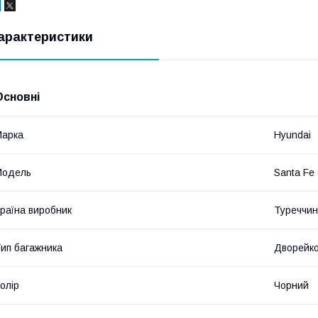
арактеристики
Основні
Марка
Hyundai
Модель
Santa Fe
раїна виробник
Туреччи
ип багажника
Дворейк
олір
Чорний