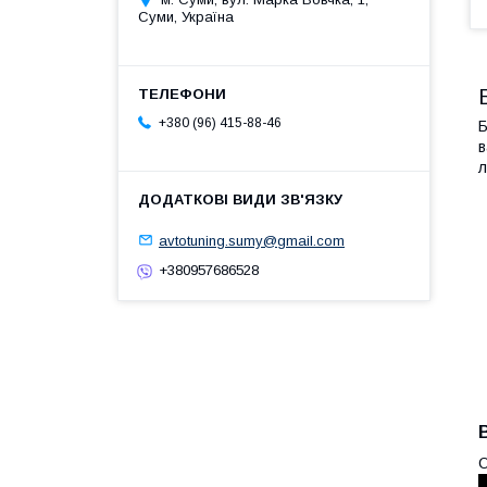
Суми, Україна
+380 (96) 415-88-46
Б
в
л
avtotuning.sumy@gmail.com
+380957686528
О