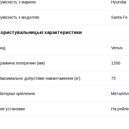
умісність з маркою
Hyundai
умісність з моделлю
Santa Fe
Користувальницькі характеристики
Вид
Venus
овжина поперечин (мм)
1200
аксимально допустиме навантаження (кг)
75
атеріал кріплення
Метал/пл
ип установки
На рейлі