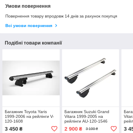
Умови повернення
Повернення товару впродовж 14 днів за рахунок покупця
Всі умови повернення
Подібні товари компанії
Багажник Toyota Yaris
Багажник Suzuki Grand
Бага
1999-2006 на рейлінги V-
Vitara 1999-2005 на
Vita
120-1608
рейлінги AU-120-1546
рейл
191
3 450
2 900
3 4
₴
₴
3 100 ₴