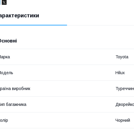
арактеристики
Основні
Марка
Toyota
Модель
Hilux
раїна виробник
Туреччи
ип багажника
Дворейк
олір
Чорний