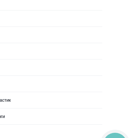
астик
нги