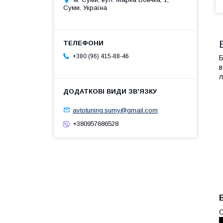
Суми, Україна
+380 (96) 415-88-46
Б
в
л
avtotuning.sumy@gmail.com
+380957686528
О