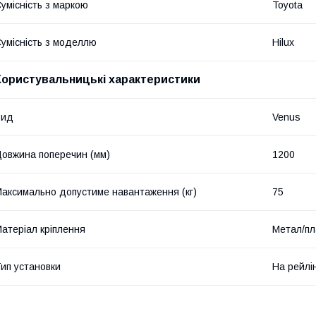
умісність з маркою
Toyota
умісність з моделлю
Hilux
Користувальницькі характеристики
Вид
Venus
овжина поперечин (мм)
1200
аксимально допустиме навантаження (кг)
75
атеріал кріплення
Метал/пл
ип установки
На рейлі