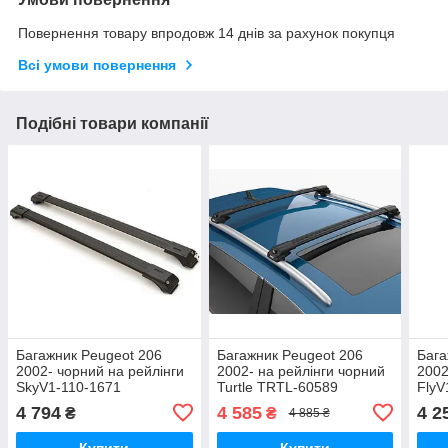
Повернення товару впродовж 14 днів за рахунок покупця
Всі умови повернення
Подібні товари компанії
Багажник Peugeot 206
Багажник Peugeot 206
Бага
2002- чорний на рейлінги
2002- на рейлінги чорний
2002
SkyV1-110-1671
Turtle TRTL-60589
FlyV
4 794
4 585
4 2
₴
₴
4 885 ₴
Купити
Купити