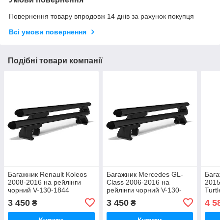
Повернення товару впродовж 14 днів за рахунок покупця
Всі умови повернення
Подібні товари компанії
Багажник Renault Koleos
Багажник Mercedes GL-
Бага
2008-2016 на рейлінги
Class 2006-2016 на
2015
чорний V-130-1844
рейлінги чорний V-130-
Turt
1973
3 450
3 450
4 5
₴
₴
Купити
Купити