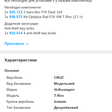
все необхідне для установки є у базовій комплектації.
Необхідні компоненти:
1x
925-713
2 bars Airo FIX Dark 118
1x
936-572
Kit Optiplus Rail FIX VW T-Roc (17->)
Додаткові аксесуари:
Anti-theft key locks
1x
932-014
4 anti-theft key locks
Приховати
Характеристики
Основні
Виробник
CRUZ
Вид багажника
Модельний
Марка
Volkswagen
Модель
T-Roc
Країна виробник
Іспанія
Тип багажника
Дворейковий