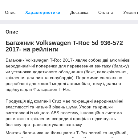
Опис
Характеристики
Доставка
Оплата
Умови 
Опис
Багажник Volkswagen T-Roc 5d 936-572
2017- на рейлінги
Багажник Volkswagen T-Roc 2017- являє собою дві алюмінієві
аеродинамічні поперечки для перевезення вантажу (багажу)
чи установки додаткового обладнання (бокс, велокріплення,
кріплення для лиж та сноубордів). Перемички спеціально
розроблені для кожної моделі автомобіля, тому ідеально
підійдуть для Фольцваген Т-Рок.
Продукція від компанії Cruz має покращені аеродинамічні
властивості та низький рівень шуму. Упори та кришки
виготовлені із міцного ABS пластику, інноваційна система
розтяжки та кріплення всередині профілю підвищують
безпеку при транспортуванні вантажу
Монтаж багажника на Фольцваген Т-Рок легкий та надійний,