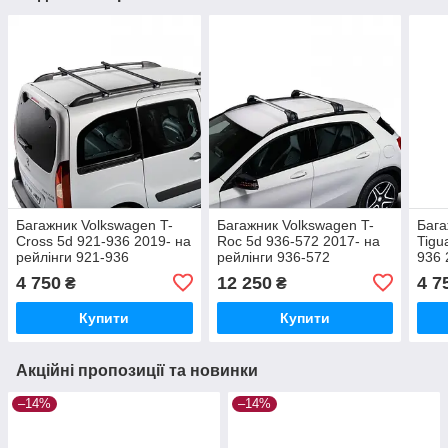
Багажник Volkswagen T-
Багажник Volkswagen T-
Бага
Cross 5d 921-936 2019- на
Roc 5d 936-572 2017- на
Tigu
рейлінги 921-936
рейлінги 936-572
936 
921-
4 750
12 250
4 7
₴
₴
Купити
Купити
Акційні пропозиції та новинки
–14%
–14%