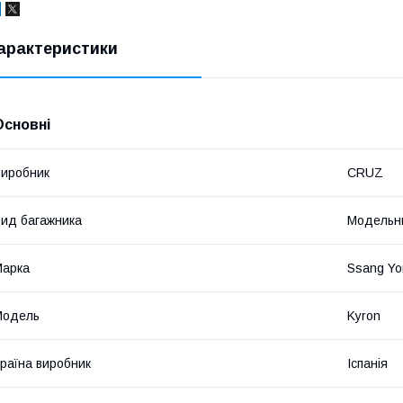
арактеристики
Основні
иробник
CRUZ
ид багажника
Модельн
Марка
Ssang Yo
Модель
Kyron
раїна виробник
Іспанія