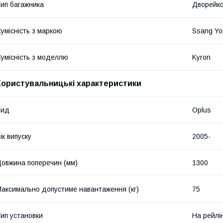
ип багажника
Дворейк
умісність з маркою
Ssang Yo
умісність з моделлю
Kyron
Користувальницькі характеристики
Вид
Oplus
ік випуску
2005-
овжина поперечин (мм)
1300
аксимально допустиме навантаження (кг)
75
ип установки
На рейлі