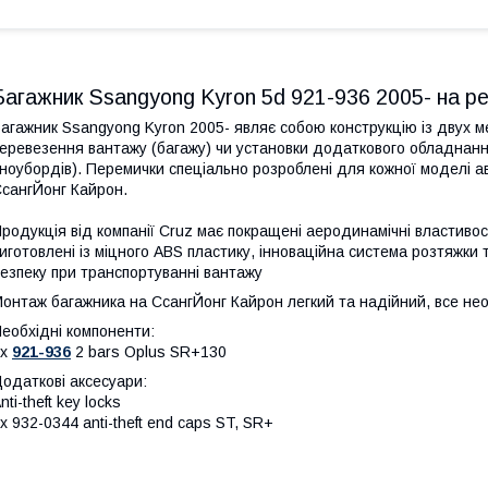
Багажник Ssangyong Kyron 5d 921-936 2005- на ре
агажник Ssangyong Kyron 2005- являє собою конструкцію із двух 
еревезення вантажу (багажу) чи установки додаткового обладнання
ноубордів). Перемички спеціально розроблені для кожної моделі а
сангЙонг Кайрон.
родукція від компанії Cruz має покращені аеродинамічні властивос
иготовлені із міцного ABS пластику, інноваційна система розтяжки
езпеку при транспортуванні вантажу
онтаж багажника на СсангЙонг Кайрон легкий та надійний, все необ
еобхідні компоненти:
1x
921-936
2 bars Oplus SR+130
одаткові аксесуари:
nti-theft key locks
x 932-0344 anti-theft end caps ST, SR+