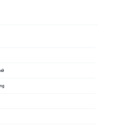
ий
ng