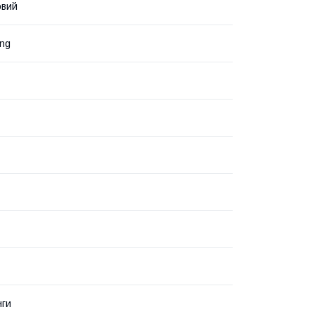
овий
ng
нги