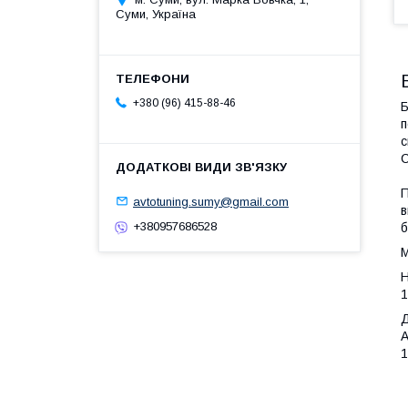
Суми, Україна
+380 (96) 415-88-46
Б
п
с
С
П
avtotuning.sumy@gmail.com
в
+380957686528
б
М
Н
Д
A
1