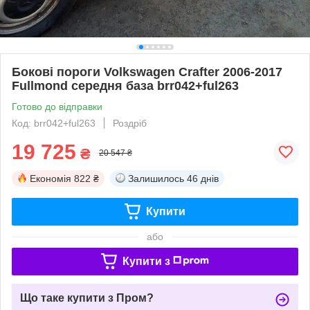
Бокові пороги Volkswagen Crafter 2006-2017
Fullmond середня база brr042+ful263
Готово до відправки
Код: brr042+ful263
Роздріб
19 725
₴
20 547 ₴
Економія
822 ₴
Залишилось
46 днів
Купити
або
Купити з
Що таке купити з Пром?