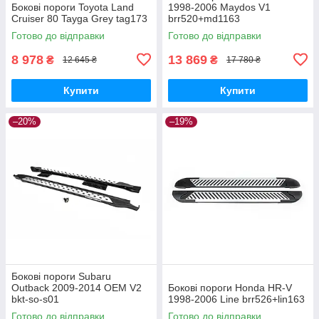
Бокові пороги Toyota Land
1998-2006 Maydos V1
Cruiser 80 Tayga Grey tag173
brr520+md1163
Готово до відправки
Готово до відправки
8 978
13 869
₴
₴
12 645 ₴
17 780 ₴
Купити
Купити
–20%
–19%
Бокові пороги Subaru
Outback 2009-2014 OEM V2
Бокові пороги Honda HR-V
bkt-so-s01
1998-2006 Line brr526+lin163
Готово до відправки
Готово до відправки