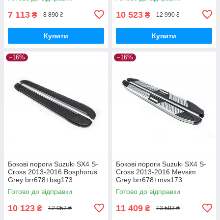
7 113
10 523
₴
₴
8 890 ₴
12 990 ₴
Купити
Купити
–16%
–16%
Бокові пороги Suzuki SX4 S-
Бокові пороги Suzuki SX4 S-
Cross 2013-2016 Bosphorus
Cross 2013-2016 Mevsim
Grey brr678+bsg173
Grey brr678+mvs173
Готово до відправки
Готово до відправки
10 123
11 409
₴
₴
12 052 ₴
13 583 ₴