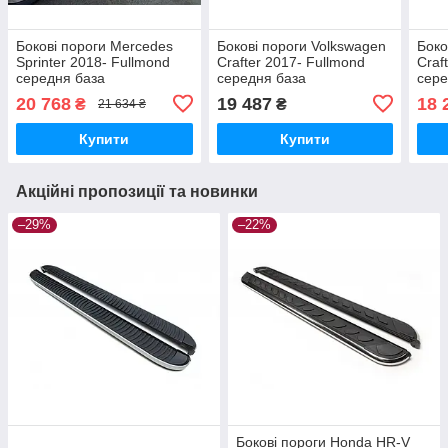
Бокові пороги Mercedes
Бокові пороги Volkswagen
Боко
Sprinter 2018- Fullmond
Crafter 2017- Fullmond
Craf
середня база
середня база
сере
brr642+ful263
brr991+ful263
brr0
20 768
19 487
18 
₴
₴
21 634 ₴
Купити
Купити
Акційні пропозиції та новинки
–29%
–22%
Бокові пороги Honda HR-V