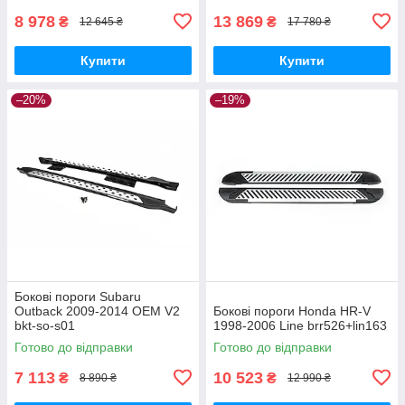
8 978
13 869
₴
₴
12 645 ₴
17 780 ₴
Купити
Купити
–20%
–19%
Бокові пороги Subaru
Outback 2009-2014 OEM V2
Бокові пороги Honda HR-V
bkt-so-s01
1998-2006 Line brr526+lin163
Готово до відправки
Готово до відправки
7 113
10 523
₴
₴
8 890 ₴
12 990 ₴