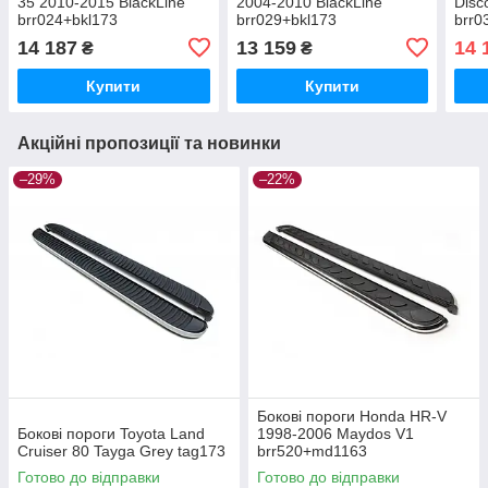
35 2010-2015 BlackLine
2004-2010 BlackLine
Disc
brr024+bkl173
brr029+bkl173
brr0
14 187
13 159
14 
₴
₴
Купити
Купити
Акційні пропозиції та новинки
–29%
–22%
Бокові пороги Honda HR-V
Бокові пороги Toyota Land
1998-2006 Maydos V1
Cruiser 80 Tayga Grey tag173
brr520+md1163
Готово до відправки
Готово до відправки