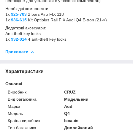
необхідне для установки є у базовій комплектації.
Необхідні компоненти:
1x
925-703
2 bars Airo FIX 118
1x
936-615
Kit Optiplus Rail FIX Audi Q4 E-tron (21->)
Додаткові аксесуари:
Anti-theft key locks
1x
932-014
4 anti-theft key locks
Приховати
Характеристики
Основні
Виробник
CRUZ
Вид багажника
Модельний
Марка
Audi
Модель
Q4
Країна виробник
Іспанія
Тип багажника
Дворейковий