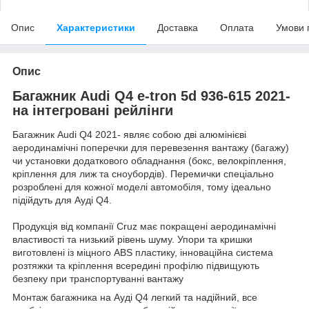
Опис
Характеристики
Доставка
Оплата
Умови 
Опис
Багажник Audi Q4 e-tron 5d 936-615 2021-
на інтегровані рейлінги
Багажник Audi Q4 2021- являє собою дві алюмінієві
аеродинамічні поперечки для перевезення вантажу (багажу)
чи установки додаткового обладнання (бокс, велокріплення,
кріплення для лиж та сноубордів). Перемички спеціально
розроблені для кожної моделі автомобіля, тому ідеально
підійдуть для Ауді Q4.
Продукція від компанії Cruz має покращені аеродинамічні
властивості та низький рівень шуму. Упори та кришки
виготовлені із міцного ABS пластику, інноваційна система
розтяжки та кріплення всередині профілю підвищують
безпеку при транспортуванні вантажу
Монтаж багажника на Ауді Q4 легкий та надійний, все