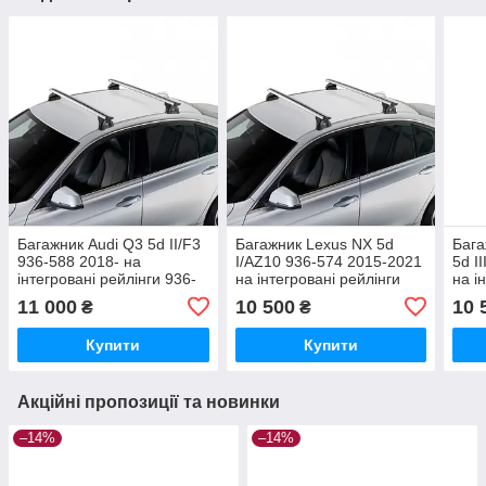
Багажник Audi Q3 5d II/F3
Багажник Lexus NX 5d
Бага
936-588 2018- на
I/AZ10 936-574 2015-2021
5d I
інтегровані рейлінги 936-
на інтегровані рейлінги
на і
588
936-574
936-
11 000
10 500
10 
₴
₴
Купити
Купити
Акційні пропозиції та новинки
–14%
–14%