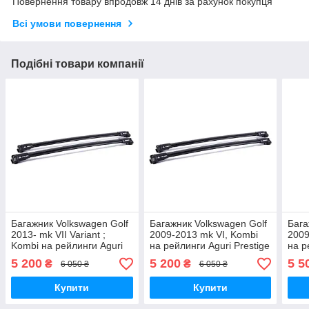
Повернення товару впродовж 14 днів за рахунок покупця
Всі умови повернення
Подібні товари компанії
Багажник Volkswagen Golf
Багажник Volkswagen Golf
Бага
2013- mk VII Variant ;
2009-2013 mk VI, Kombi
2009
Kombi на рейлинги Aguri
на рейлинги Aguri Prestige
на р
Prestige S3-1612B
S7-1611B
R1B
5 200
5 200
5 5
₴
₴
6 050 ₴
6 050 ₴
Купити
Купити