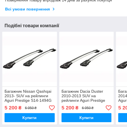
Повернення товару впродовж 14 днів за рахунок покупця
Всі умови повернення
Подібні товари компанії
Багажник Nissan Qashqai
Багажник Dacia Duster
Бага
2013- SUV на рейлинги
2010-2013 SUV на
2014
Aguri Prestige S14-1494G
рейлинги Aguri Prestige
Agur
PS12-1399G
5 200
5 200
5 2
₴
₴
6 050 ₴
6 050 ₴
Купити
Купити