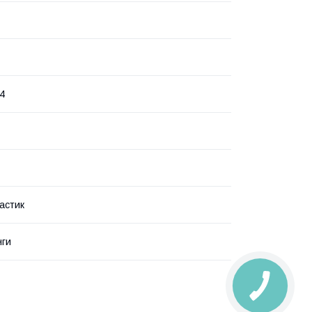
4
астик
нги