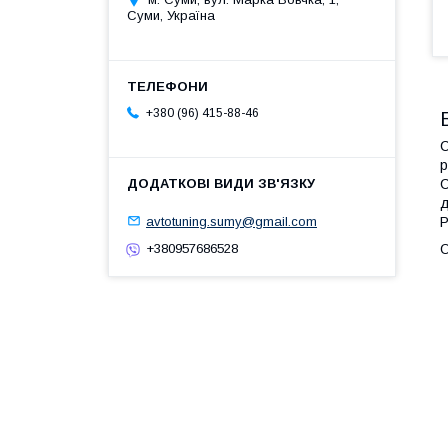
Суми, Україна
+380 (96) 415-88-46
С
р
С
д
avtotuning.sumy@gmail.com
P
+380957686528
О