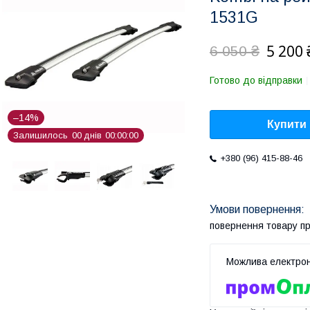
1531G
5 200 
6 050 ₴
Готово до відправки
–14%
Купити
Залишилось
0
0
днів
0
0
0
0
0
0
+380 (96) 415-88-46
повернення товару п