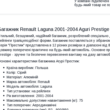
У компанії підключені
будь-який товар не п
Багажник Renault Laguna 2001-2004 Aguri Prestige
тильний, безшумний, надійний багажник, розроблений спеціально д
ейлінги трапіцеподібної форми. Багажник поставляється у зібраном
ерія "Престиж" представлена в 12 різних розмірах в діапазоні від
овжину поперечені практично на будь-який автомобіль. Основне пр
restige - зручне та безпечне перевезення вантажу на даху автомоб
сновні характеристики багажника Агурі Престиж:
Країна виробник: Польша
Колір: Сірий
Матеріал: Алюміній
Марка автомобіля: Renault
Модель автомобіля: Laguna
Тип установки: на рейлінги
Рік виготовлення: 2001-2004
Максимально допустиме навантаження (кг): 75
Тип поперечин: Аеродинамічні
Довжина поперечок (мм): P2 - 900/950