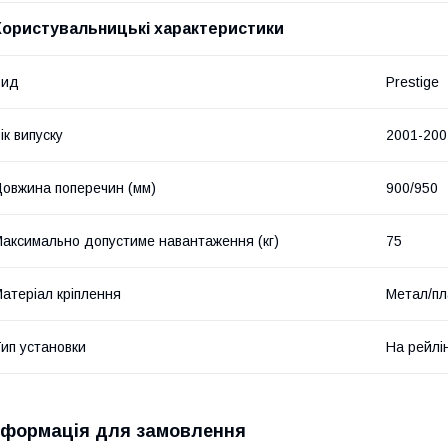
Користувальницькі характеристики
Вид
Prestige
ік випуску
2001-200
овжина поперечин (мм)
900/950
аксимально допустиме навантаження (кг)
75
атеріал кріплення
Метал/пл
ип установки
На рейлі
нформація для замовлення