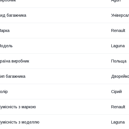
иробник
Aguri
ид багажника
Універса
Марка
Renault
Модель
Laguna
раїна виробник
Польща
ип багажника
Дворейк
олір
Сірий
умісність з маркою
Renault
умісність з моделлю
Laguna