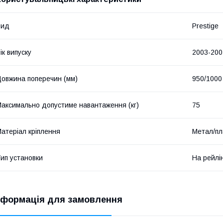
Вид
Prestige
ік випуску
2003-200
овжина поперечин (мм)
950/1000
аксимально допустиме навантаження (кг)
75
атеріал кріплення
Метал/пл
ип установки
На рейлі
нформація для замовлення