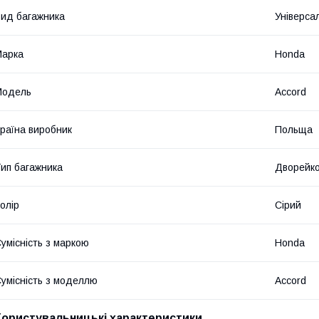
ид багажника
Універса
Марка
Honda
Модель
Accord
раїна виробник
Польща
ип багажника
Дворейк
олір
Сірий
умісність з маркою
Honda
умісність з моделлю
Accord
Користувальницькі характеристики