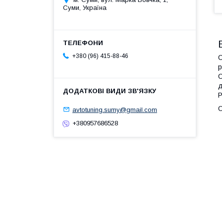
Суми, Україна
+380 (96) 415-88-46
С
р
С
д
P
О
avtotuning.sumy@gmail.com
+380957686528