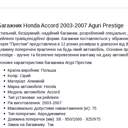
Багажник Honda Accord 2003-2007 Aguri Prestige
тильний, безшумний, надійний багажник, розроблений спеціально д
ейлінги трапіцеподібної форми. Багажник поставляється у зібраном
ерія "Престиж" представлена в 12 різних розмірах в діапазоні від
овжину поперечені практично на будь-який автомобіль. Основне пр
restige - зручне та безпечне перевезення вантажу на даху автомоб
сновні характеристики багажника Агурі Престиж:
Країна виробник: Польша
Колір: Сірий
Матеріал: Алюміній
Марка автомобіля: Honda
Модель автомобіля: Accord
Тип установки: на рейлінги
Рік виготовлення: 2003-2007
Максимально допустиме навантаження (кг): 75
Тип поперечин: Аеродинамічні
Довжина поперечок (мм): S8 - 950/1000 - 925/975
Замок на багажнику: Так