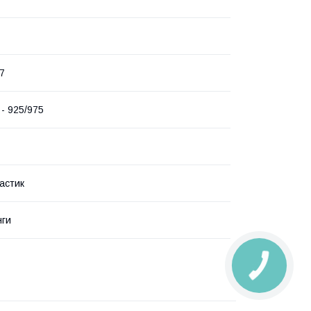
7
 - 925/975
астик
нги