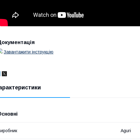
Документація
Завантажити інструкцію
арактеристики
Основні
иробник
Aguri