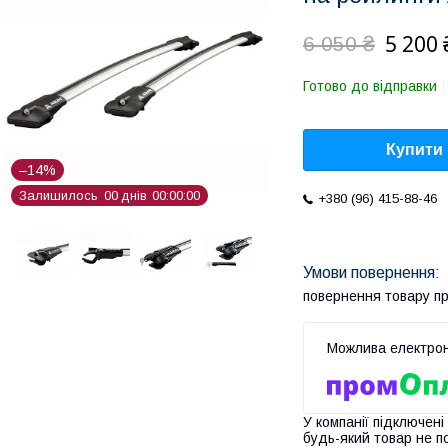
5 200 
6 050 ₴
Готово до відправки
Купити
–14%
Залишилось
0
0
днів
0
0
0
0
0
0
+380 (96) 415-88-46
повернення товару п
У компанії підключені
будь-який товар не п