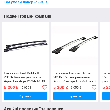
Всі умови повернення
Подібні товари компанії
Багажник Fiat Doblo II
Багажник Peugeot Rifter
Бага
2010- Van на рейлинги
2018- Van на рейлинги
Van 
Aguri Prestige PS34-1410B
Aguri Prestige PS34-1522G
рейл
PS3
5 200
5 200
5 2
₴
₴
6 050 ₴
6 050 ₴
Купити
Купити
Акційні пропозиції та новинки