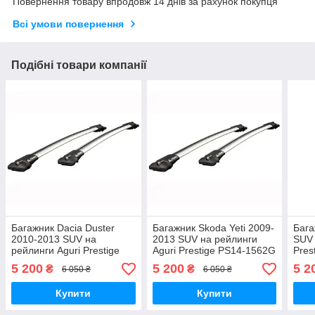
Повернення товару впродовж 14 днів за рахунок покупця
Всі умови повернення
Подібні товари компанії
Багажник Dacia Duster
Багажник Skoda Yeti 2009-
Бага
2010-2013 SUV на
2013 SUV на рейлинги
SUV 
рейлинги Aguri Prestige
Aguri Prestige PS14-1562G
Pres
PS12-1399G
5 200
5 200
5 2
₴
₴
6 050 ₴
6 050 ₴
Купити
Купити