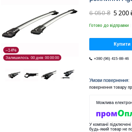
5 200 
6 050 ₴
Готово до відправки
Купити
–14%
Залишилось
0
0
днів
0
0
0
0
0
0
+380 (96) 415-88-46
повернення товару п
У компанії підключені
будь-який товар не п