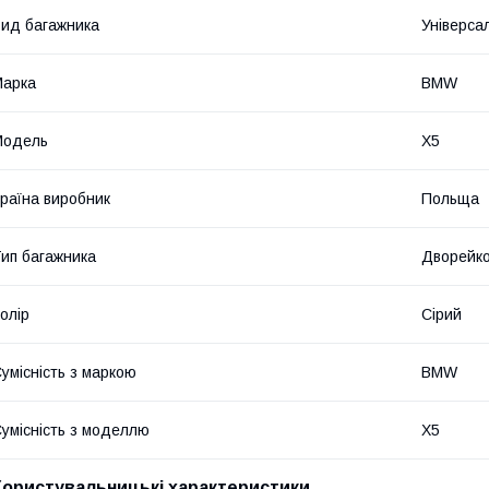
ид багажника
Універса
Марка
BMW
Модель
X5
раїна виробник
Польща
ип багажника
Дворейк
олір
Сірий
умісність з маркою
BMW
умісність з моделлю
X5
Користувальницькі характеристики