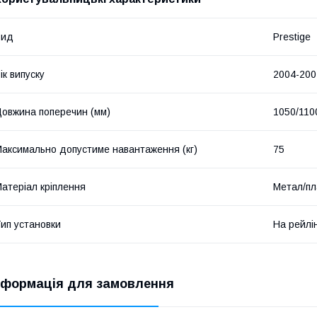
Вид
Prestige
ік випуску
2004-200
овжина поперечин (мм)
1050/110
аксимально допустиме навантаження (кг)
75
атеріал кріплення
Метал/пл
ип установки
На рейлі
нформація для замовлення