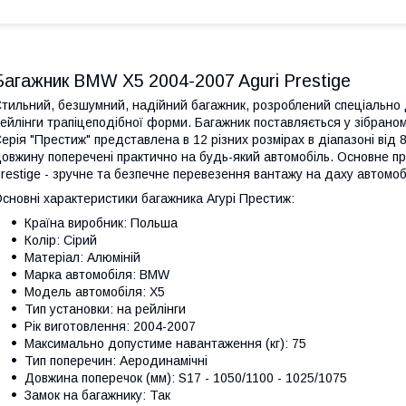
Багажник BMW X5 2004-2007 Aguri Prestige
тильний, безшумний, надійний багажник, розроблений спеціально д
ейлінги трапіцеподібної форми. Багажник поставляється у зібраном
ерія "Престиж" представлена в 12 різних розмірах в діапазоні від
овжину поперечені практично на будь-який автомобіль. Основне пр
restige - зручне та безпечне перевезення вантажу на даху автомоб
сновні характеристики багажника Агурі Престиж:
Країна виробник: Польша
Колір: Сірий
Матеріал: Алюміній
Марка автомобіля: BMW
Модель автомобіля: X5
Тип установки: на рейлінги
Рік виготовлення: 2004-2007
Максимально допустиме навантаження (кг): 75
Тип поперечин: Аеродинамічні
Довжина поперечок (мм): S17 - 1050/1100 - 1025/1075
Замок на багажнику: Так