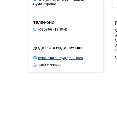
Суми, Україна
+380 (96) 415-88-46
С
р
С
д
P
О
avtotuning.sumy@gmail.com
+380957686528