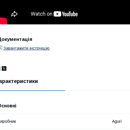
Документація
Завантажити інструкцію
арактеристики
Основні
иробник
Aguri