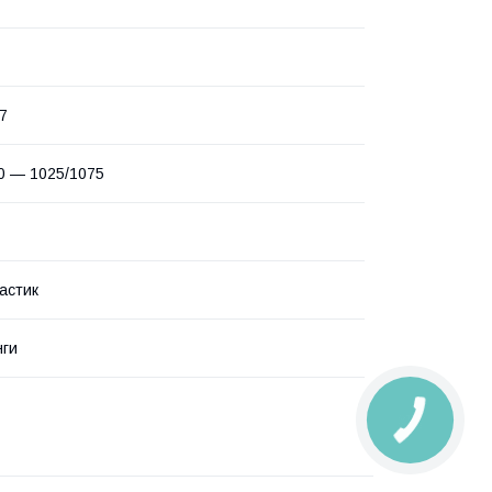
7
0 — 1025/1075
астик
нги