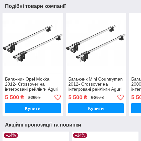
Подібні товари компанії
Багажник Opel Mokka
Багажник Mini Countryman
Бага
2012- Crossover на
2012- Crossover на
2000
інтегровані рейлінги Aguri
інтегровані рейлінги Aguri
інте
Runner R1D-1209G
Runner R1D-1179G
Run
5 500
5 500
5 5
₴
₴
6 290 ₴
6 290 ₴
Купити
Купити
Акційні пропозиції та новинки
–14%
–14%