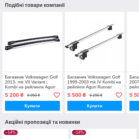
Подібні товари компанії
Багажник Volkswagen Golf
Багажник Volkswagen Golf
Бага
2013- mk VII Variant ;
1999-2003 mk IV Kombi на
2007
Kombi на рейлинги Aguri
рейлінги Aguri Runner
рейл
Prestige S3-1612B
R1A-1333G
R1A
5 200
5 500
5 5
₴
₴
6 050 ₴
6 290 ₴
Купити
Купити
Акційні пропозиції та новинки
–14%
–14%