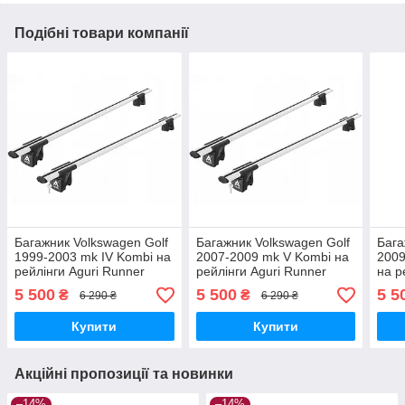
Подібні товари компанії
Багажник Volkswagen Golf
Багажник Volkswagen Golf
Бага
1999-2003 mk IV Kombi на
2007-2009 mk V Kombi на
2009
рейлінги Aguri Runner
рейлінги Aguri Runner
на р
R1A-1333G
R1A-1334G
R1B
5 500
5 500
5 5
₴
₴
6 290 ₴
6 290 ₴
Купити
Купити
Акційні пропозиції та новинки
–14%
–14%