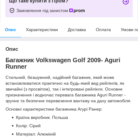
Що таке купити з Пром?
Замовлення під захистом
Опис
Характеристики
Доставка
Оплата
Умови п
Опис
Багажник Volkswagen Golf 2009- Aguri
Runner
Стильний, безшумний, надійний багажник, який може
встановлюватися практично на будь-який вид рейлінгів, як
звичайні (з просвітом), так і інтегровані рейлінги. Основне
призначення і водночас перевага багажника Aguri Runner -
зручне та безпечне перевезення вантажу на даху автомобіля.
Основні характеристики багажника Агурі Ранер:
Країна виробник: Польша
Колір: Сірий
Матеріал: Алюміній