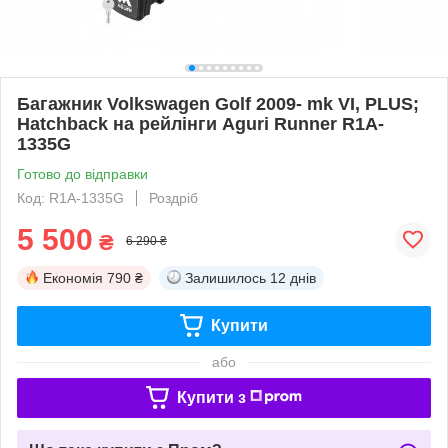
Багажник Volkswagen Golf 2009- mk VI, PLUS;
Hatchback на рейлінги Aguri Runner R1A-
1335G
Готово до відправки
Код: R1A-1335G
Роздріб
5 500
₴
6 290 ₴
Економія
790 ₴
Залишилось
12 днів
Купити
або
Купити з