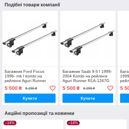
Подібні товари компанії
Багажник Ford Focus
Багажник Saab 9-5 I 1999-
Бага
1996- mk I kombi на
2004 Kombi на рейлінги
1999
рейлінги Aguri Runner
Aguri Runner R1A-1267G
рейл
R1A-1082G
R1A
5 500
5 500
5 5
₴
₴
6 290 ₴
6 290 ₴
Купити
Купити
Акційні пропозиції та новинки
–14%
–14%