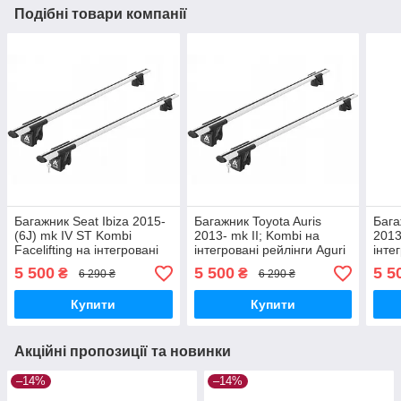
Подібні товари компанії
Багажник Seat Ibiza 2015-
Багажник Toyota Auris
Бага
(6J) mk IV ST Kombi
2013- mk II; Kombi на
2013
Facelifting на інтегровані
інтегровані рейлінги Aguri
інте
рейлінги Aguri Runner
Runner R1D-1298G
Run
5 500
5 500
5 5
₴
₴
6 290 ₴
6 290 ₴
R1C-1262G
Купити
Купити
Акційні пропозиції та новинки
–14%
–14%