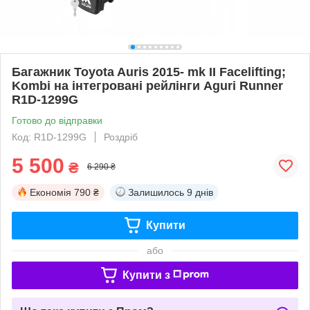
Багажник Toyota Auris 2015- mk II Facelifting;
Kombi на інтегровані рейлінги Aguri Runner
R1D-1299G
Готово до відправки
Код: R1D-1299G
Роздріб
5 500
₴
6 290 ₴
Економія
790 ₴
Залишилось
9 днів
Купити
або
Купити з