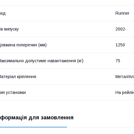
Вид
Runner
ік випуску
2002-
овжина поперечин (мм)
1250
аксимально допустиме навантаження (кг)
75
атеріал кріплення
Метал/пл
ип установки
На рейлі
нформація для замовлення