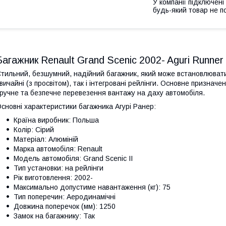
У компанії підключені
будь-який товар не п
Багажник Renault Grand Scenic 2002- Aguri Runner
тильний, безшумний, надійний багажник, який може встановлюватис
вичайні (з просвітом), так і інтегровані рейлінги. Основне признач
ручне та безпечне перевезення вантажу на даху автомобіля.
сновні характеристики багажника Агурі Ранер:
Країна виробник: Польша
Колір: Сірий
Матеріал: Алюміній
Марка автомобіля: Renault
Модель автомобіля: Grand Scenic II
Тип установки: на рейлінги
Рік виготовлення: 2002-
Максимально допустиме навантаження (кг): 75
Тип поперечин: Аеродинамічні
Довжина поперечок (мм): 1250
Замок на багажнику: Так