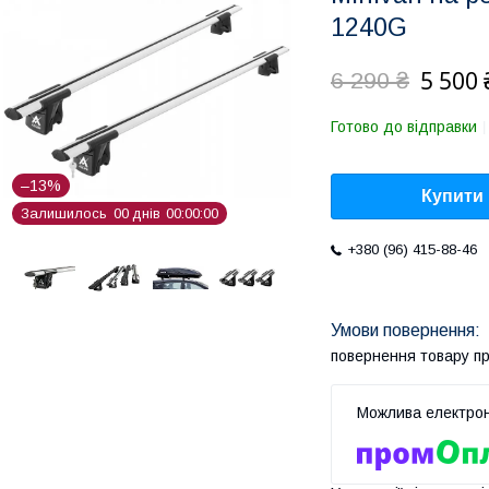
1240G
5 500 
6 290 ₴
Готово до відправки
–13%
Купити
Залишилось
0
0
днів
0
0
0
0
0
0
+380 (96) 415-88-46
повернення товару п