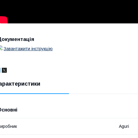
Документація
Завантажити інструкцію
арактеристики
Основні
иробник
Aguri