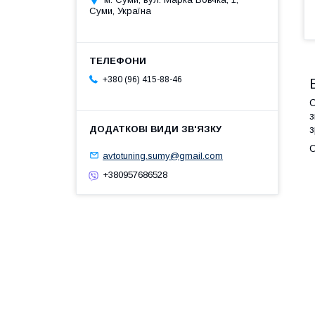
Суми, Україна
+380 (96) 415-88-46
С
з
з
О
avtotuning.sumy@gmail.com
+380957686528