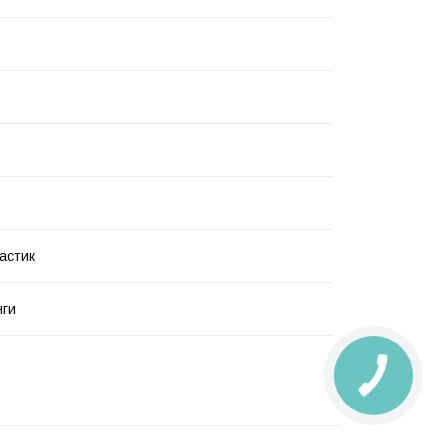
астик
нги