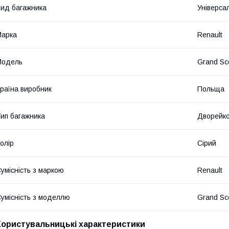
ид багажника
Універса
Марка
Renault
Модель
Grand Sc
раїна виробник
Польща
ип багажника
Дворейк
олір
Сірий
умісність з маркою
Renault
умісність з моделлю
Grand Sc
Користувальницькі характеристики