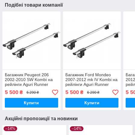
Подібні товари компанії
Багажник Peugeot 206
Багажник Ford Mondeo
Бага
2002-2010 SW Kombi на
2007-2012 mk IV Kombi на
2012
рейлінги Aguri Runner
рейлінги Aguri Runner
рейл
R1B-1220G
R1B-1093G
R1B
5 500
5 500
5 5
₴
₴
6 290 ₴
6 290 ₴
Купити
Купити
Акційні пропозиції та новинки
–14%
–14%