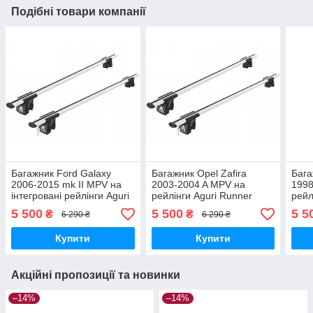
Подібні товари компанії
Багажник Ford Galaxy
Багажник Opel Zafira
Бага
2006-2015 mk II MPV на
2003-2004 A MPV на
1998
інтегровані рейлінги Aguri
рейлінги Aguri Runner
рейл
Runner R2C-1084G
R1A-1214G
R1A
5 500
5 500
5 5
₴
₴
6 290 ₴
6 290 ₴
Купити
Купити
Акційні пропозиції та новинки
–14%
–14%