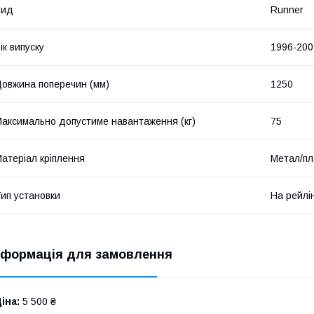
Вид
Runner
ік випуску
1996-200
овжина поперечин (мм)
1250
аксимально допустиме навантаження (кг)
75
атеріал кріплення
Метал/пл
ип установки
На рейлі
нформація для замовлення
іна:
5 500 ₴