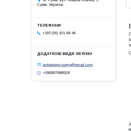
Суми, Україна
+380 (96) 415-88-46
С
з
з
О
avtotuning.sumy@gmail.com
+380957686528
У
В