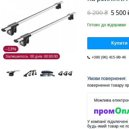
5 500 
6 290 ₴
Готово до відправки
Купити
–13%
Залишилось
0
0
днів
0
0
0
0
0
0
+380 (96) 415-88-46
повернення товару п
У компанії підключені
будь-який товар не п