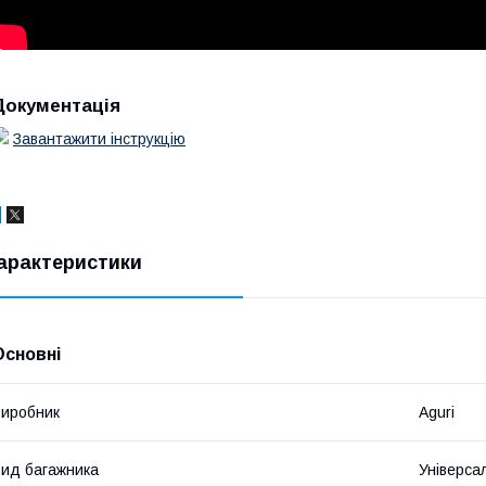
Документація
Завантажити інструкцію
арактеристики
Основні
иробник
Aguri
ид багажника
Універса