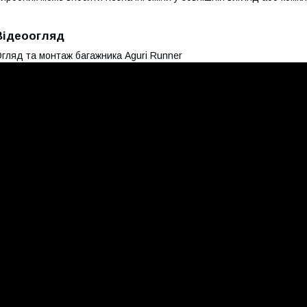
Відеоогляд
гляд та монтаж багажника Aguri Runner