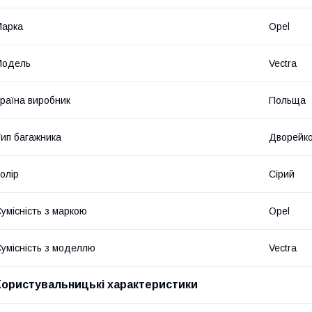
Марка
Opel
Модель
Vectra
раїна виробник
Польща
ип багажника
Дворейк
олір
Сірий
умісність з маркою
Opel
умісність з моделлю
Vectra
Користувальницькі характеристики