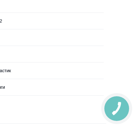
2
астик
нги