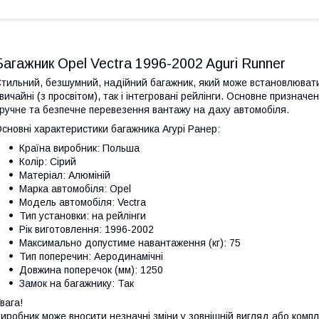
Багажник Opel Vectra 1996-2002 Aguri Runner
тильний, безшумний, надійний багажник, який може встановлюватис
вичайні (з просвітом), так і інтегровані рейлінги. Основне признач
ручне та безпечне перевезення вантажу на даху автомобіля.
сновні характеристики багажника Агурі Ранер:
Країна виробник: Польша
Колір: Сірий
Матеріал: Алюміній
Марка автомобіля: Opel
Модель автомобіля: Vectra
Тип установки: на рейлінги
Рік виготовлення: 1996-2002
Максимально допустиме навантаження (кг): 75
Тип поперечин: Аеродинамічні
Довжина поперечок (мм): 1250
Замок на багажнику: Так
вага!
иробник може вносити незначні зміни у зовнішній вигляд або комп