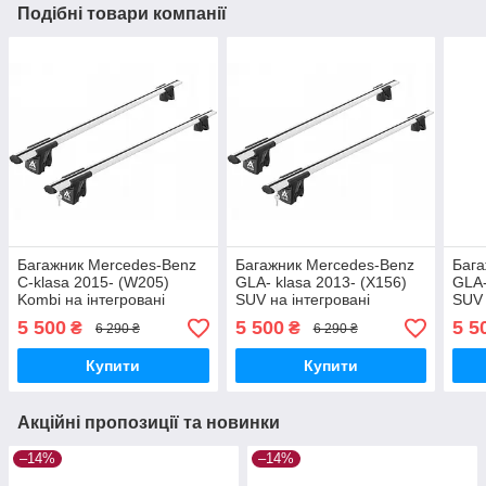
Подібні товари компанії
Багажник Mercedes-Benz
Багажник Mercedes-Benz
Бага
C-klasa 2015- (W205)
GLA- klasa 2013- (X156)
GLA-
Kombi на інтегровані
SUV на інтегровані
SUV 
рейлінги Aguri Runner
рейлінги Aguri Runner
рейл
5 500
5 500
5 5
₴
₴
6 290 ₴
6 290 ₴
R1C-1159G
R1C-1168G
R1C
Купити
Купити
Акційні пропозиції та новинки
–14%
–14%