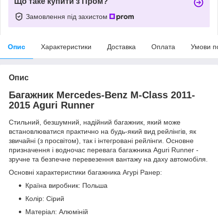
Що таке купити з Пром?
Замовлення під захистом
Опис
Характеристики
Доставка
Оплата
Умови п
Опис
Багажник Mercedes-Benz M-Class 2011-
2015 Aguri Runner
Стильний, безшумний, надійний багажник, який може
встановлюватися практично на будь-який вид рейлінгів, як
звичайні (з просвітом), так і інтегровані рейлінги. Основне
призначення і водночас перевага багажника Aguri Runner -
зручне та безпечне перевезення вантажу на даху автомобіля.
Основні характеристики багажника Агурі Ранер:
Країна виробник: Польша
Колір: Сірий
Матеріал: Алюміній