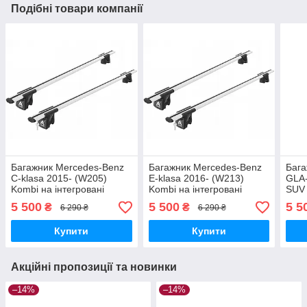
Подібні товари компанії
Багажник Mercedes-Benz
Багажник Mercedes-Benz
Бага
C-klasa 2015- (W205)
E-klasa 2016- (W213)
GLA-
Kombi на інтегровані
Kombi на інтегровані
SUV 
рейлінги Aguri Runner
рейлінги Aguri Runner
рейл
5 500
5 500
5 5
₴
₴
6 290 ₴
6 290 ₴
R1C-1159G
R1C-1165G
R1C
Купити
Купити
Акційні пропозиції та новинки
–14%
–14%