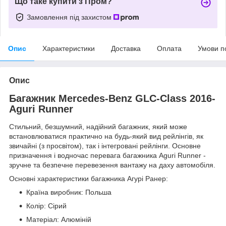
Що таке купити з Пром?
Замовлення під захистом
Опис
Характеристики
Доставка
Оплата
Умови п
Опис
Багажник Mercedes-Benz GLC-Class 2016-
Aguri Runner
Стильний, безшумний, надійний багажник, який може
встановлюватися практично на будь-який вид рейлінгів, як
звичайні (з просвітом), так і інтегровані рейлінги. Основне
призначення і водночас перевага багажника Aguri Runner -
зручне та безпечне перевезення вантажу на даху автомобіля.
Основні характеристики багажника Агурі Ранер:
Країна виробник: Польша
Колір: Сірий
Матеріал: Алюміній