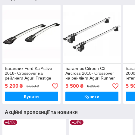
Багажник Ford Ka Active
Багажник Citroen C3
Бага
2018- Crossover на
Aircross 2018- Crossover
2000
рейлинги Aguri Prestige
на рейлінги Aguri Runner
інте
P1-1424G
R1B-1056G
Run
5 200
5 500
5 5
₴
₴
6 050 ₴
6 290 ₴
Купити
Купити
Акційні пропозиції та новинки
–14%
–14%