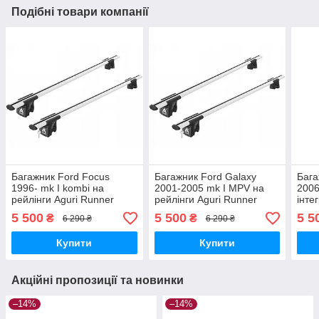
Подібні товари компанії
Багажник Ford Focus
Багажник Ford Galaxy
Бага
1996- mk I kombi на
2001-2005 mk I MPV на
2006
рейлінги Aguri Runner
рейлінги Aguri Runner
інте
R1A-1082G
R2B-1083G
Run
5 500
5 500
5 5
₴
₴
6 290 ₴
6 290 ₴
Купити
Купити
Акційні пропозиції та новинки
–14%
–14%