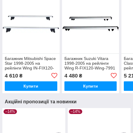
Багажник Mitsubishi Space
Багажник Suzuki Vitara
Бага
Star 1998-2005 на
1998-2005 на рейлінги
Clas
рейлінги Wing IN-FIX120-
Wing R-FIX120-Wing-7991
рейл
Wing-6658
Wing
4 610
4 480
5 2
₴
₴
Купити
Купити
Акційні пропозиції та новинки
–14%
–14%