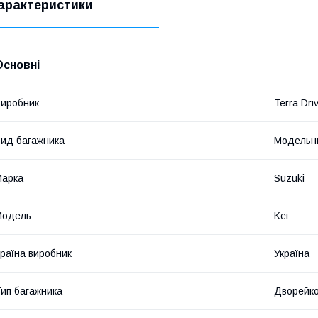
арактеристики
Основні
иробник
Terra Dri
ид багажника
Модельн
Марка
Suzuki
Модель
Kei
раїна виробник
Україна
ип багажника
Дворейк