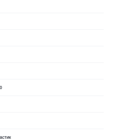
0
астик