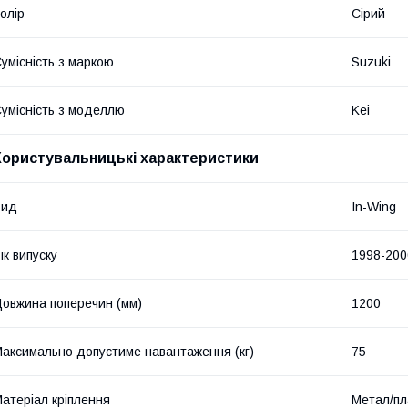
олір
Сірий
умісність з маркою
Suzuki
умісність з моделлю
Kei
Користувальницькі характеристики
Вид
In-Wing
ік випуску
1998-200
овжина поперечин (мм)
1200
аксимально допустиме навантаження (кг)
75
атеріал кріплення
Метал/пл