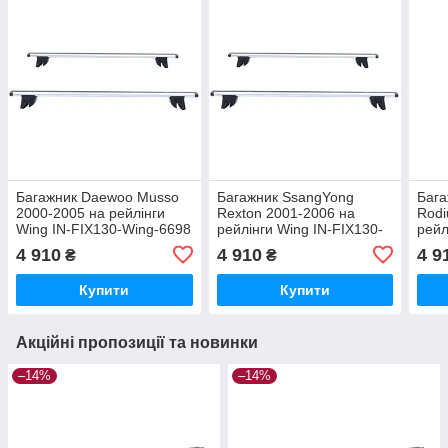
Багажник Daewoo Musso
Багажник SsangYong
Бага
2000-2005 на рейлінги
Rexton 2001-2006 на
Rodi
Wing IN-FIX130-Wing-6698
рейлінги Wing IN-FIX130-
рейл
Wing-6786
Wing
4 910
4 910
4 9
₴
₴
Купити
Купити
Акційні пропозиції та новинки
–14%
–14%