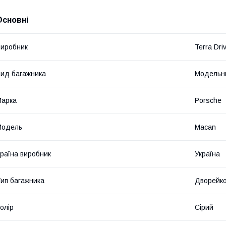
Основні
иробник
Terra Dri
ид багажника
Модельн
Марка
Porsche
Модель
Macan
раїна виробник
Україна
ип багажника
Дворейк
олір
Сірий