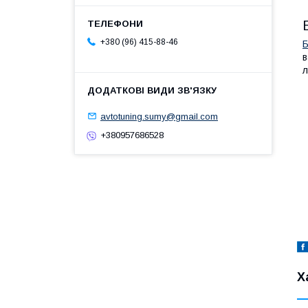
+380 (96) 415-88-46
Б
в
л
avtotuning.sumy@gmail.com
+380957686528
Х