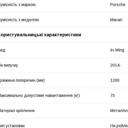
умісність з маркою
Porsche
умісність з моделлю
Macan
Користувальницькі характеристики
Вид
In-Wing
ік випуску
2014-
овжина поперечин (мм)
1200
аксимально допустиме навантаження (кг)
75
атеріал кріплення
Метал/пл
ип установки
На рейлі