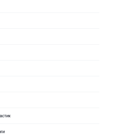
астик
нги