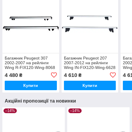
Багажник Peugeot 307
Багажник Peugeot 207
Бага
2002-2007 на рейлінги
2007-2012 на рейлінги
2002
Wing R-FIX120-Wing-8068
Wing IN-FIX120-Wing-6628
Wing
4 480
4 610
4 6
₴
₴
Купити
Купити
Акційні пропозиції та новинки
–14%
–14%