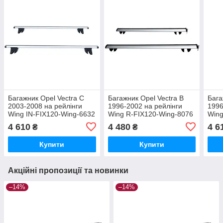
Багажник Opel Vectra C
Багажник Opel Vectra B
Бага
2003-2008 на рейлінги
1996-2002 на рейлінги
1996
Wing IN-FIX120-Wing-6632
Wing R-FIX120-Wing-8076
Wing
4 610
4 480
4 6
₴
₴
Купити
Купити
Акційні пропозиції та новинки
–14%
–14%