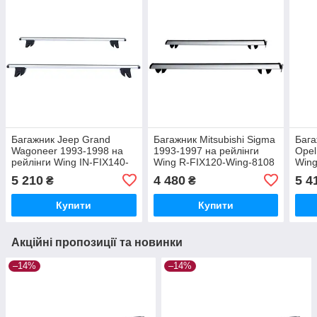
Багажник Jeep Grand
Багажник Mitsubishi Sigma
Бага
Wagoneer 1993-1998 на
1993-1997 на рейлінги
Opel
рейлінги Wing IN-FIX140-
Wing R-FIX120-Wing-8108
Wing
Wing-6836
5 210
4 480
5 4
₴
₴
Купити
Купити
Акційні пропозиції та новинки
–14%
–14%