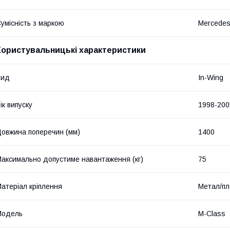
умісність з маркою
Mercede
Користувальницькі характеристики
Вид
In-Wing
ік випуску
1998-200
овжина поперечин (мм)
1400
аксимально допустиме навантаження (кг)
75
атеріал кріплення
Метал/пл
Мoдель
M-Class