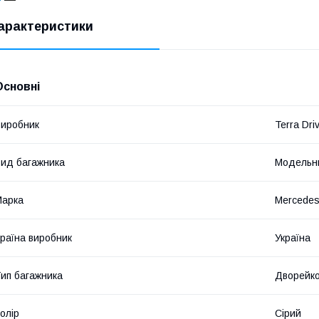
арактеристики
Основні
иробник
Terra Dri
ид багажника
Модельн
Марка
Mercede
раїна виробник
Україна
ип багажника
Дворейк
олір
Сірий