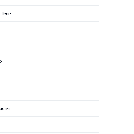
s-Benz
5
астик