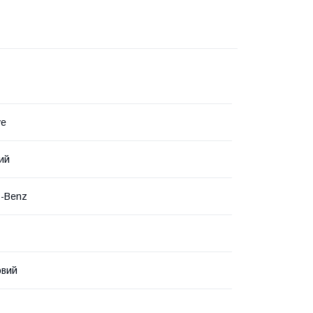
ve
ий
s-Benz
овий