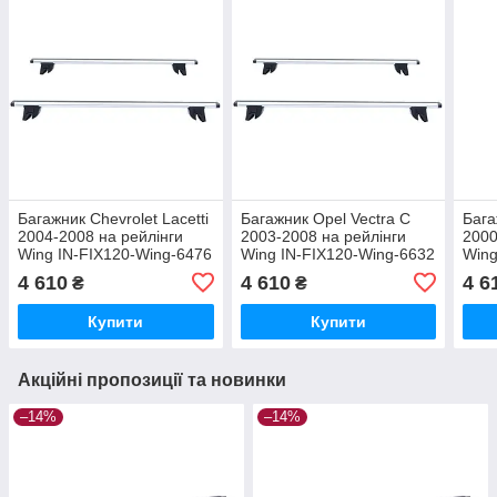
Багажник Chevrolet Lacetti
Багажник Opel Vectra C
Бага
2004-2008 на рейлінги
2003-2008 на рейлінги
2000
Wing IN-FIX120-Wing-6476
Wing IN-FIX120-Wing-6632
Wing
4 610
4 610
4 6
₴
₴
Купити
Купити
Акційні пропозиції та новинки
–14%
–14%