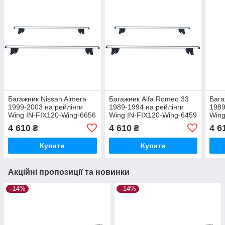
Багажник Nissan Almera
Багажник Alfa Romeo 33
Бага
1999-2003 на рейлінги
1989-1994 на рейлінги
1989
Wing IN-FIX120-Wing-6656
Wing IN-FIX120-Wing-6459
Wing
4 610
4 610
4 6
₴
₴
Купити
Купити
Акційні пропозиції та новинки
–14%
–14%