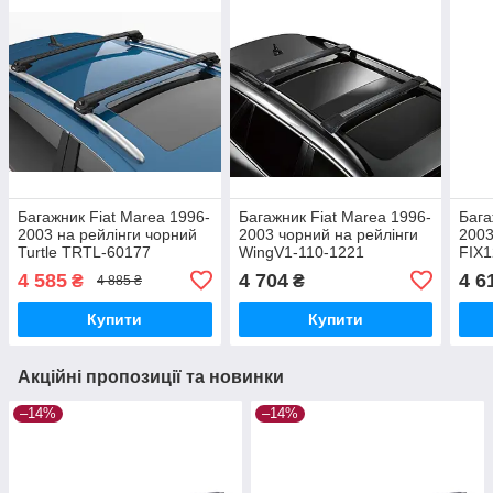
Багажник Fiat Marea 1996-
Багажник Fiat Marea 1996-
Бага
2003 на рейлінги чорний
2003 чорний на рейлінги
2003
Turtle TRTL-60177
WingV1-110-1221
FIX1
4 585
4 704
4 6
₴
₴
4 885 ₴
Купити
Купити
Акційні пропозиції та новинки
–14%
–14%