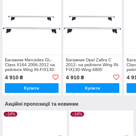
Багажник Mercedes GL-
Багажник Opel Zafira C
Бага
Class X164 2006-2012 на
2012- на рейлінги Wing IN-
Clas
рейлінги Wing IN-FIX130-
FIX130-Wing-6800
рейл
Wing-6815
Wing
4 910
4 910
4 9
₴
₴
Купити
Купити
Акційні пропозиції та новинки
–14%
–14%