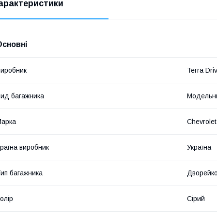
арактеристики
Основні
иробник
Terra Dri
ид багажника
Модельн
Марка
Chevrolet
раїна виробник
Україна
ип багажника
Дворейк
олір
Сірий