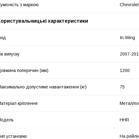
умісність з маркою
Chevrolet
Користувальницькі характеристики
Вид
In-Wing
ік випуску
2007-201
овжина поперечин (мм)
1200
аксимально допустиме навантаження (кг)
75
атеріал кріплення
Метал/пл
Мoдель
HHR
ип установки
На рейлі