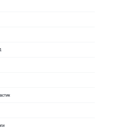
1
астик
нги