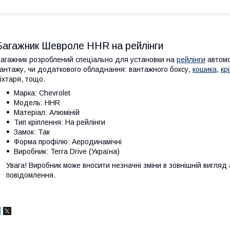
Багажник Шевроле HHR на рейлінги
агажник розроблений спеціально для установки на
рейлінги
автомо
антажу, чи додаткового обладнання: вантажного боксу,
кошика
,
кр
іхтаря, тощо.
Марка: Chevrolet
Модель: HHR
Матеріал: Алюміній
Тип кріплення: На рейлінги
Замок: Так
Форма профілю: Аеродинамічні
Виробник: Terra Drive (Україна)
Увага! Виробник може вносити незначні зміни в зовнішній вигляд
повідомлення.