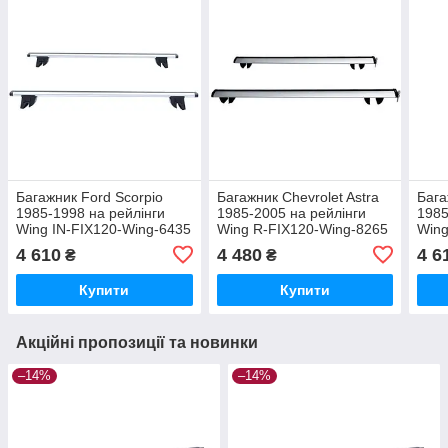
Багажник Ford Scorpio
Багажник Chevrolet Astra
Бага
1985-1998 на рейлінги
1985-2005 на рейлінги
1985
Wing IN-FIX120-Wing-6435
Wing R-FIX120-Wing-8265
Wing
4 610
4 480
4 6
₴
₴
Купити
Купити
Акційні пропозиції та новинки
–14%
–14%